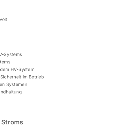
volt
HV-Systems
stems
t dem HV-System
Sicherheit im Betrieb
chen Systemen
andhaltung
n Stroms