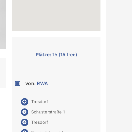
Plätze:
15 (
15
frei:)
von:
RWA
Tresdorf
Schusterstraße 1
Tresdorf